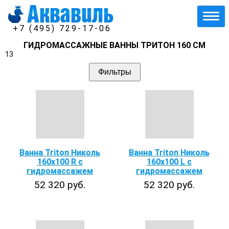
+7 (495) 729-17-06
ГИДРОМАССАЖНЫЕ ВАННЫ ТРИТОН 160 СМ
13
Фильтры
Ванна Triton Николь
Ванна Triton Николь
160x100 R с
160x100 L с
гидромассажем
гидромассажем
52 320 руб.
52 320 руб.