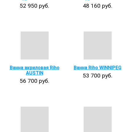
52 950 руб.
48 160 руб.
Ванна акриловая Riho
Ванна Riho WINNIPEG
AUSTIN
53 700 руб.
56 700 руб.