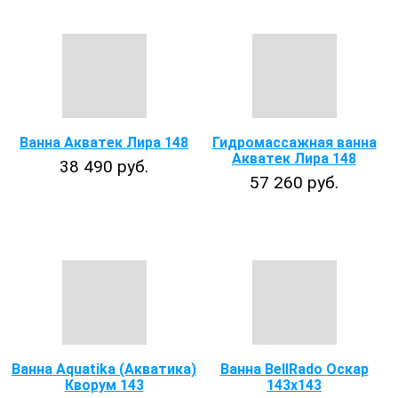
Ванна Акватек Лира 148
Гидромассажная ванна
Акватек Лира 148
38 490 руб.
57 260 руб.
Ванна Aquatika (Акватика)
Ванна BellRado Оскар
Кворум 143
143х143