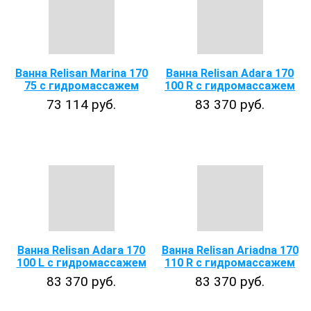
Ванна Relisan Marina 170
Ванна Relisan Adara 170
75 с гидромассажем
100 R с гидромассажем
73 114 руб.
83 370 руб.
Ванна Relisan Adara 170
Ванна Relisan Ariadna 170
100 L с гидромассажем
110 R с гидромассажем
83 370 руб.
83 370 руб.