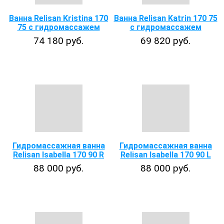
Ванна Relisan Kristina 170
Ванна Relisan Katrin 170 75
75 с гидромассажем
с гидромассажем
74 180 руб.
69 820 руб.
Гидромассажная ванна
Гидромассажная ванна
Relisan Isabella 170 90 R
Relisan Isabella 170 90 L
88 000 руб.
88 000 руб.