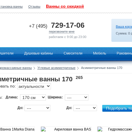
Ванны со скидкой
становка ванны
Отзывы
2026-07-07 13:44:17
729-17-06
+7 (495)
Ваша корз
перезвоните мне
Сумма:
0
р
работаем с 9:00 до 23:00
ушители
Душевые кабины
Смесители
Мебель
Раковин
дромассажные ванны
Угловые асимметричные
Асимметричные ванны 170
265
метричные ванны 170
вать по:
ы:
Длина:
Ширина:
До:
До: