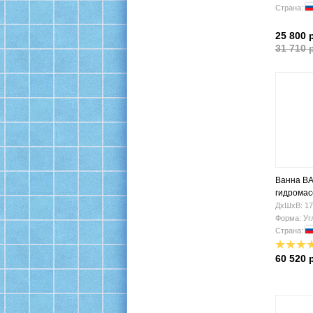
Страна:
25 800 
31 710 
Ванна BA
гидромас
ДхШхВ: 17
Форма: Уг
Страна:
60 520 