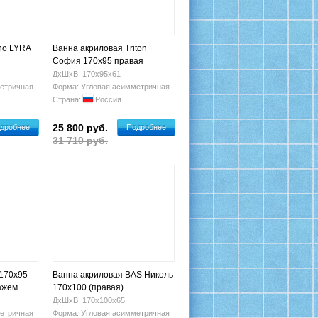
ho LYRA
Ванна акриловая Triton
София 170х95 правая
ДхШхВ: 170х95х61
етричная
Форма: Угловая асимметричная
Страна:
Россия
25 800 руб.
дробнее
Подробнее
31 710 руб.
 170х95
Ванна акриловая BAS Николь
сажем
170x100 (правая)
ДхШхВ: 170х100х65
етричная
Форма: Угловая асимметричная