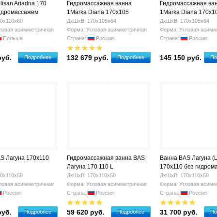
isan Ariadna 170
Гидромассажная ванна
Гидромассажная ва
гидромассажем
1Marka Diana 170х105
1Marka Diana 170х1
(левая)
(левая)
0х110х60
ДхШхВ: 170х105х64
ДхШхВ: 170х105х64
ловая асимметричная
Форма: Угловая асимметричная
Форма: Угловая асимм
Польша
Страна:
Россия
Страна:
Россия
руб.
132 679 руб.
145 150 руб.
Подробнее
Подробнее
По
S Лагуна 170х110
Гидромассажная ванна BAS
Ванна BAS Лагуна (
Лагуна 170 110 L
170х110 без гидром
(правая)
0х110х50
ДхШхВ: 170х110х50
ДхШхВ: 170х110х50
ловая асимметричная
Форма: Угловая асимметричная
Форма: Угловая асимм
Россия
Страна:
Россия
Страна:
Россия
руб.
59 620 руб.
31 700 руб.
Подробнее
Подробнее
По