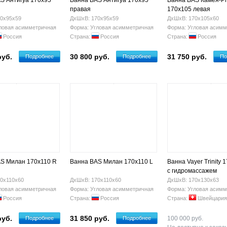
S Антигуа 170х95
Ванна BAS Антигуа 170х95
Ванна BAS Камея-P
правая
170x105 левая
0х95х59
ДхШхВ: 170х95х59
ДхШхВ: 170х105х60
ловая асимметричная
Форма: Угловая асимметричная
Форма: Угловая асимм
Россия
Страна:
Россия
Страна:
Россия
руб.
30 800 руб.
31 750 руб.
Подробнее
Подробнее
По
S Милан 170x110 R
Ванна BAS Милан 170x110 L
Ванна Vayer Trinity 
с гидромассажем
0х110х60
ДхШхВ: 170х110х60
ДхШхВ: 170х130х63
ловая асимметричная
Форма: Угловая асимметричная
Форма: Угловая асимм
Россия
Страна:
Россия
Страна:
Швейцария
руб.
31 850 руб.
Подробнее
Подробнее
100 000 руб.