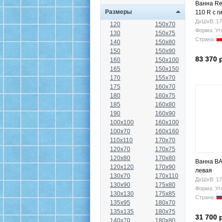
Ванна Rel
Размеры
110 R с 
ДхШхВ: 17
120
150x70
Форма: Уг
130
150x75
Страна:
140
150x80
150
150x90
83 370 
160
150x100
165
150x150
170
155x70
175
160x70
180
160x75
185
160x80
190
160x90
100x100
160x100
100x70
160x160
110x110
170x70
120x70
170x75
120x80
170x80
Ванна BA
120x120
170x90
левая
130x70
170x110
ДхШхВ: 17
130x90
175x80
Форма: Уг
130x130
175x85
Страна:
135x95
180x70
135x135
180x75
31 700 
140x70
180x80