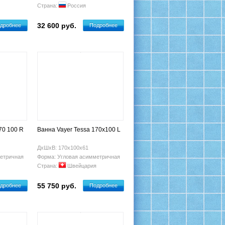
Страна:
Россия
32 600 руб.
дробнее
Подробнее
70 100 R
Ванна Vayer Tessa 170x100 L
ДхШхВ: 170х100х61
етричная
Форма: Угловая асимметричная
Страна:
Швейцария
55 750 руб.
дробнее
Подробнее