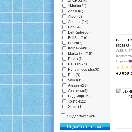
1ACReal(4)
1Marka(24)
Aessel(2)
Alpen(2)
Aquanet(14)
Bas(34)
BellRado(10)
BellSan(16)
Ванна 1M
Besco(2)
(правая)
Kolpa-San(8)
ДхШхВ: 17
Marka One(10)
Форма: Уг
Ravak(7)
Страна:
Relisan(24)
Relisan eco plus(6)
43 050 
Riho(8)
Vayer(19)
Акватек(28)
Акватика(5)
Радомир(16)
Тритон(22)
Эстет(4)
с гидромассажем