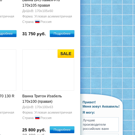
ro
Ванна BAS Камея-Pro
170x105 правая
ДхШхВ: 170х105х60
етричная
Форма: Угловая асимметричная
Страна:
Россия
31 750 руб.
дробнее
Подробнее
170 130 R
Ванна Тритон Изабель
170х100 (правая)
Привет!
Меня зовут Аквавиль!
ДхШхВ: 170х100х63
етричная
Форма: Угловая асимметричная
Я могу:
Страна:
Россия
Лучшие
производители
российских ванн
25 800 руб.
Подробнее