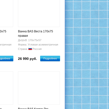
0x75
Ванна BAS Веста 170x75
правая
ДхШхВ: 170х75х57
етричная
Форма: Угловая асимметричная
Страна:
Россия
26 990 руб.
дробнее
Подробнее