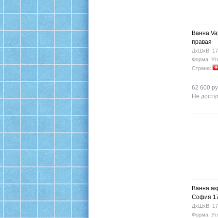
Ванна Vay
правая
ДхШхВ: 17
Форма: Уг
Страна:
62 600 ру
Не доступ
Ванна ак
София 17
ДхШхВ: 17
Форма: Уг