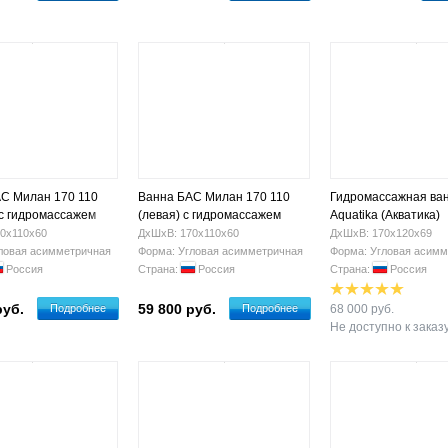
С Милан 170 110
Ванна БАС Милан 170 110
Гидромассажная ва
 с гидромассажем
(левая) с гидромассажем
Aquatika (Акватика)
Альтернатива 170х1
0х110х60
ДхШхВ: 170х110х60
ДхШхВ: 170х120х69
(левая)
ловая асимметричная
Форма: Угловая асимметричная
Форма: Угловая асимм
Россия
Страна:
Россия
Страна:
Россия
руб.
59 800 руб.
Подробнее
Подробнее
68 000 руб.
Не доступно к заказ