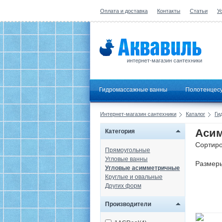
Оплата и доставка
Контакты
Статьи
У
интернет-магазин сантехники
Гидромассажные ванны
Полотенцес
Интернет-магазин сантехники
Каталог
Ги
Асим
Категория
Сортиро
Прямоугольные
Угловые ванны
Размер
Угловые асимметричные
Круглые и овальные
Других форм
Производители