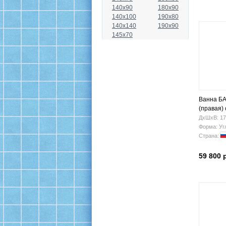
140x90
180x90
140x100
190x80
140x140
190x90
145x70
Ванна БА
(правая)
ДхШхВ: 17
Форма: Уг
Страна:
59 800 