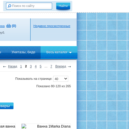
(
0
)
ина
Недавно просмотренные
уб.
ы
Унитазы, биде
Весь каталог
Назад
1
2
3
4
5
…
7
Вперед
Показывать на странице:
Показано 80-120 из 265