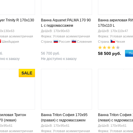
er Trinity R 170x130
Ванна Aquanet PALMA 170 90
Ванна акриловая Ri
L с гидромассажем
170x110 L
0х130х63
ДхШхВ: 170х90х63
ДхШхВ: 170х110х47
ловая асимметричная
Форма: Угловая асимметричная
Форма: Угловая асимм
Швейцария
Страна:
Россия-
Словения
Страна:
Чехия
58 500 руб.
б.
56 700 руб.
По
но к заказу
Не доступно к заказу
риловая Тритон
Ванна Triton София 170х95
Ванна Triton София
0 (левая)
(правая) с гидромассажем
(левая) с гидромас
0х95х61
ДхШхВ: 170х95х61
ДхШхВ: 170х95х61
ловая асимметричная
Форма: Угловая асимметричная
Форма: Угловая асимм