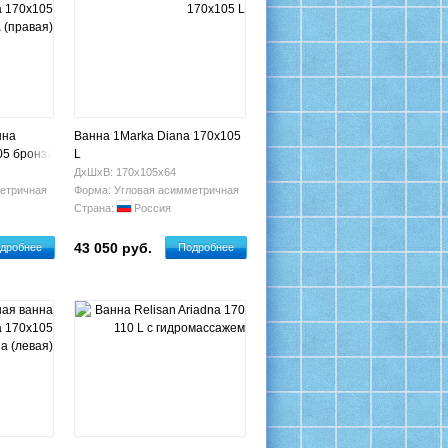
нна
Ванна 1Marka Diana 170x105
05 бронза
L
ДхШхВ: 170х105х64
етричная
Форма: Угловая асимметричная
Страна:
Россия
43 050 руб.
дробнее
Подробнее