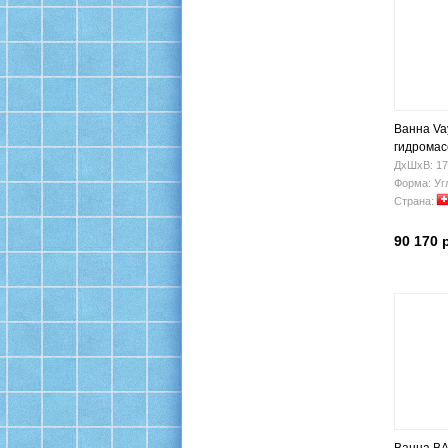
Ванна Vay
гидрома
ДхШхВ: 17
Форма: Уг
Страна:
90 170 