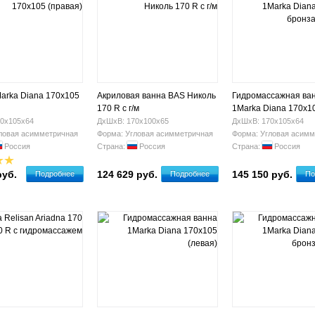
arka Diana 170х105
Акриловая ванна BAS Николь
Гидромассажная ва
170 R с г/м
1Marka Diana 170х1
(правая)
0х105х64
ДхШхВ: 170х100х65
ДхШхВ: 170х105х64
ловая асимметричная
Форма: Угловая асимметричная
Форма: Угловая асимм
Россия
Страна:
Россия
Страна:
Россия
руб.
124 629 руб.
145 150 руб.
Подробнее
Подробнее
По