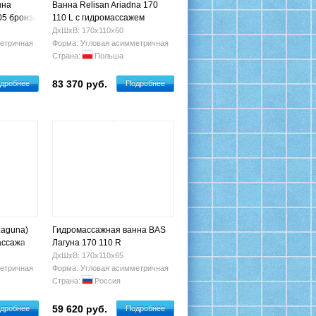
нна
Ванна Relisan Ariadna 170
05 бронза
110 L с гидромассажем
ДхШхВ: 170х110х60
етричная
Форма: Угловая асимметричная
Страна:
Польша
83 370 руб.
дробнее
Подробнее
Laguna)
Гидромассажная ванна BAS
ассажа
Лагуна 170 110 R
ДхШхВ: 170х110х65
етричная
Форма: Угловая асимметричная
Страна:
Россия
59 620 руб.
дробнее
Подробнее