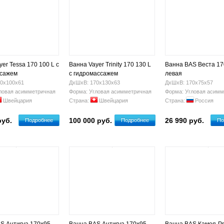
er Tessa 170 100 L с
Ванна Vayer Trinity 170 130 L
Ванна BAS Веста 17
ссажем
с гидромассажем
левая
0х100х61
ДхШхВ: 170х130х63
ДхШхВ: 170х75х57
ловая асимметричная
Форма: Угловая асимметричная
Форма: Угловая асимм
Швейцария
Страна:
Швейцария
Страна:
Россия
руб.
100 000 руб.
26 990 руб.
Подробнее
Подробнее
По